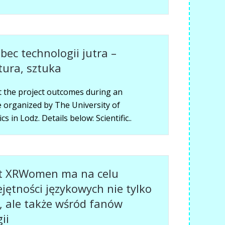
ec technologii jutra –
tura, sztuka
t the project outcomes during an
e organized by The University of
in Lodz. Details below: Scientific..
kt XRWomen ma na celu
ętności językowych nie tylko
 ale także wśród fanów
ii