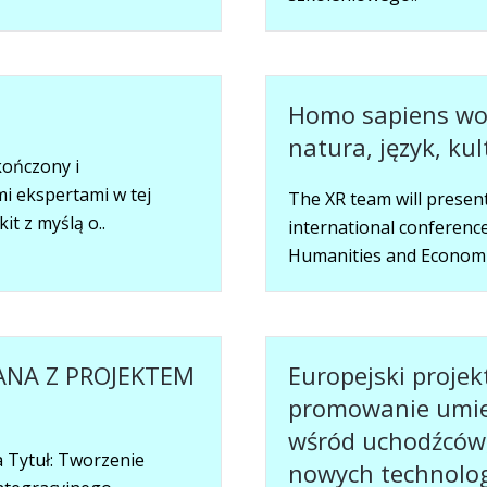
Homo sapiens wob
natura, język, kul
kończony i
i ekspertami w tej
The XR team will presen
it z myślą o..
international conferenc
Humanities and Economics 
ANA Z PROJEKTEM
Europejski proje
promowanie umiej
wśród uchodźców,
 Tytuł: Tworzenie
nowych technolog