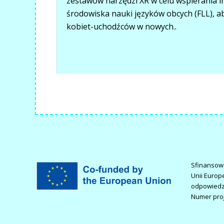
zestawów narzędzi XR w celu wspierania 
środowiska nauki języków obcych (FLL), a
kobiet-uchodźców w nowych..
Sfinansowa
Unii Europ
odpowiedzi
Numer pro