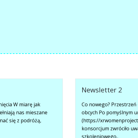
Newsletter 2
ięcia W miarę jak
Co nowego? Przestrzeń e
łniają nas mieszane
obcych Po pomyślnym ur
nać się z podróżą,
(https://xrwomenproject
konsorcjum zwróciło uw
szkoleniowego..