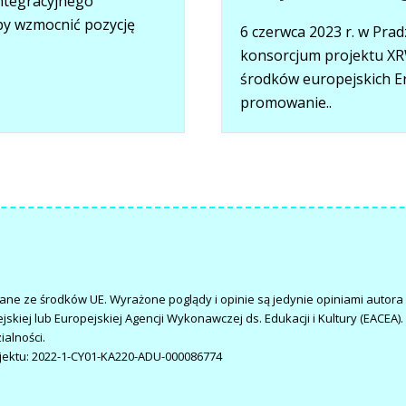
integracyjnego
by wzmocnić pozycję
6 czerwca 2023 r. w Pra
konsorcjum projektu XR
środków europejskich E
promowanie..
ne ze środków UE. Wyrażone poglądy i opinie są jedynie opiniami autora l
ejskiej lub Europejskiej Agencji Wykonawczej ds. Edukacji i Kultury (EACEA
alności.
jektu: 2022-1-CY01-KA220-ADU-000086774